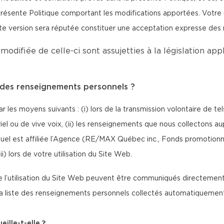
ésente Politique comportant les modifications apportées. Votre uti
tte version sera réputée constituer une acceptation expresse des
modifiée de celle-ci sont assujetties à la législation ap
e des renseignements personnels ?
 les moyens suivants : (i) lors de la transmission volontaire de 
riel ou de vive voix, (ii) les renseignements que nous collectons a
l est affiliée l’Agence (RE/MAX Québec inc., Fonds promotionne
 lors de votre utilisation du Site Web.
l’utilisation du Site Web peuvent être communiqués directement 
 la liste des renseignements personnels collectés automatiquement 
ille-t-elle ?