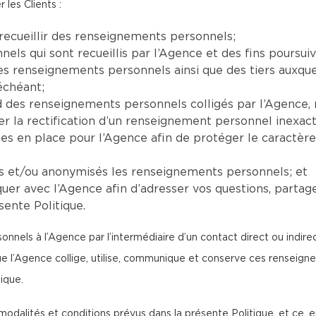
 les Clients :
recueillir des renseignements personnels;
ls qui sont recueillis par l’Agence et des fins poursuiv
 les renseignements personnels ainsi que des tiers auxq
échéant;
ard des renseignements personnels colligés par l’Agenc
la rectification d’un renseignement personnel inexact,
ses en place pour l’Agence afin de protéger le caractèr
ts et/ou anonymisés les renseignements personnels; et
er avec l’Agence afin d’adresser vos questions, partag
sente Politique.
nnels à l’Agence par l’intermédiaire d’un contact direct ou indir
que l’Agence collige, utilise, communique et conserve ces rense
ique.
modalités et conditions prévus dans la présente Politique, et ce, e