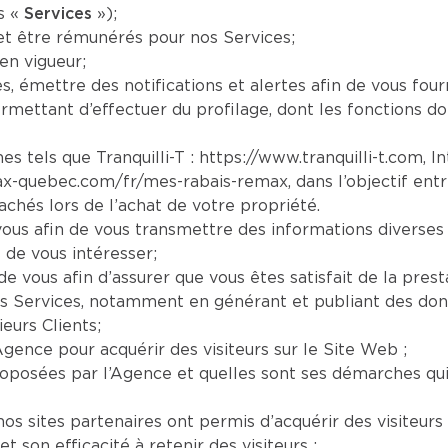
s «
Services
»);
et être rémunérés pour nos Services;
en vigueur;
es, émettre des notifications et alertes afin de vous four
mettant d’effectuer du profilage, dont les fonctions doi
es tels que Tranquilli-T :
https://www.tranquilli-t.com
, I
ax-quebec.com/fr/mes-rabais-remax
, dans l’objectif ent
chés lors de l’achat de votre propriété.
us afin de vous transmettre des informations diverses 
 de vous intéresser;
e vous afin d’assurer que vous êtes satisfait de la prest
s Services, notamment en générant et publiant des donn
eurs Clients;
Agence pour acquérir des visiteurs sur le Site Web ;
oposées par l’Agence et quelles sont ses démarches qui s
os sites partenaires ont permis d’acquérir des visiteurs 
son efficacité à retenir des visiteurs ;