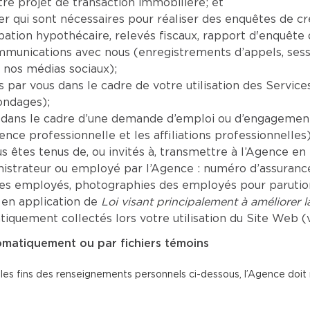
re projet de transaction immobilière; et
er qui sont nécessaires pour réaliser des enquêtes de c
tion hypothécaire, relevés fiscaux, rapport d'enquête de
mmunications avec nous (enregistrements d’appels, sess
 nos médias sociaux);
par vous dans le cadre de votre utilisation des Servic
ondages);
dans le cadre d’une demande d’emploi ou d’engagement 
ence professionnelle et les affiliations professionnelles)
êtes tenus de, ou invités à, transmettre à l’Agence en r
inistrateur ou employé par l’Agence : numéro d’assuranc
les employés, photographies des employés pour parution 
 en application de
Loi visant principalement à améliorer 
uement collectés lors votre utilisation du Site Web (vo
omatiquement ou par fichiers témoins
 les fins des renseignements personnels ci-dessous, l’Agence doit re